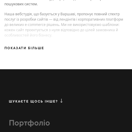
пошукових систем.
Наша вебстудія, що базується у Варшаві, пропонує повний спектр
послуг із розробки сайтів — від лендінгів і корпоративних платформ
до великих e-commerce рішень. Ми не використовуємо шаблони:
кожен сайт проектується з нуля відповідно до цілей замовника й
особливостей його бізнесу.
ПОКАЗАТИ БІЛЬШЕ
ШУКАЄТЕ ЩОСЬ ІНШЕ?
Портфоліо