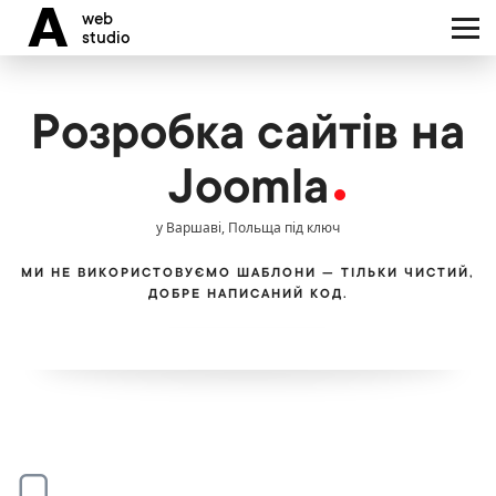
Вартість
A
web
Цікавитеся нашими
studio
послугами?
Портфоліо
Безкоштовна оцін
Розробка сайтів на
проєкту
Наша команда
Joomla
Блог
у Варшаві, Польща під ключ
МИ НЕ ВИКОРИСТОВУЄМО ШАБЛОНИ — ТІЛЬКИ ЧИСТИЙ,
Ми обслуговуємо клієнтів
ДОБРЕ НАПИСАНИЙ КОД.
Контакти
мовами:
PL
EN
UA
RU