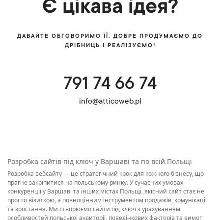
Є цікава ідея?
ДАВАЙТЕ ОБГОВОРИМО ЇЇ. ДОБРЕ ПРОДУМАЄМО ДО
ДРІБНИЦЬ І РЕАЛІЗУЄМО!
791 74 66 74
info@atticoweb.pl
Розробка сайтів під ключ у Варшаві та по всій Польщі
Розробка вебсайту — це стратегічний крок для кожного бізнесу, що
прагне закріпитися на польському ринку. У сучасних умовах
конкуренції у Варшаві та інших містах Польщі, якісний сайт стає не
просто візиткою, а повноцінним інструментом продажів, комунікації
та зростання. Ми створюємо сайти під ключ з урахуванням
особливостей польської аудиторії, поведінкових факторів та вимог