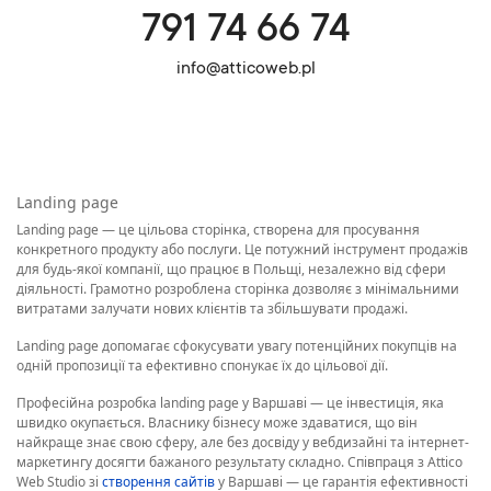
791 74 66 74
info@atticoweb.pl
Landing page
Landing page — це цільова сторінка, створена для просування
конкретного продукту або послуги. Це потужний інструмент продажів
для будь-якої компанії, що працює в Польщі, незалежно від сфери
діяльності. Грамотно розроблена сторінка дозволяє з мінімальними
витратами залучати нових клієнтів та збільшувати продажі.
Landing page допомагає сфокусувати увагу потенційних покупців на
одній пропозиції та ефективно спонукає їх до цільової дії.
Професійна розробка landing page у Варшаві — це інвестиція, яка
швидко окупається. Власнику бізнесу може здаватися, що він
найкраще знає свою сферу, але без досвіду у вебдизайні та інтернет-
маркетингу досягти бажаного результату складно. Співпраця з Attico
Web Studio зі
створення сайтів
у Варшаві — це гарантія ефективності