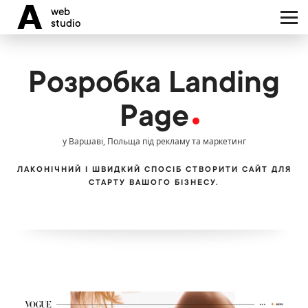
Вартість
A
web
Цікавитеся нашими
studio
послугами?
Портфоліо
Безкоштовна оцін
Розробка Landing
проєкту
Наша команда
Page
Блог
у Варшаві, Польща під рекламу та маркетинг
ЛАКОНІЧНИЙ І ШВИДКИЙ СПОСІБ СТВОРИТИ САЙТ ДЛЯ
Ми обслуговуємо клієнтів
СТАРТУ ВАШОГО БІЗНЕСУ.
Контакти
мовами:
PL
EN
UA
RU