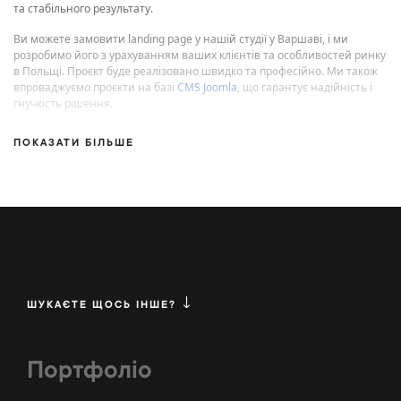
та стабільного результату.
Ви можете замовити landing page у нашій студії у Варшаві, і ми
розробимо його з урахуванням ваших клієнтів та особливостей ринку
в Польщі. Проєкт буде реалізовано швидко та професійно. Ми також
впроваджуємо проєкти на базі
CMS Joomla
, що гарантує надійність і
гнучкість рішення.
ПОКАЗАТИ БІЛЬШЕ
ШУКАЄТЕ ЩОСЬ ІНШЕ?
Портфоліо