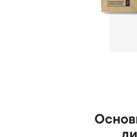
Основн
ди