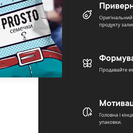
Приверн
Оригінальний 
продукту зал
Формува
Продавайте ем
Мотивац
Головна і кін
упаковки.