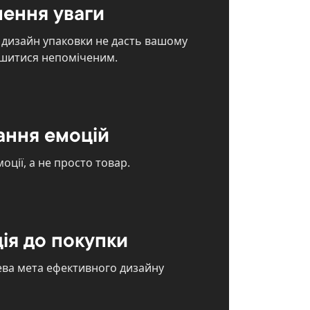
ення уваги
дизайн упаковки не дасть вашому
ишитися непоміченим.
ння емоцій
оції, а не просто товар.
ія до покупки
цева мета ефективного дизайну