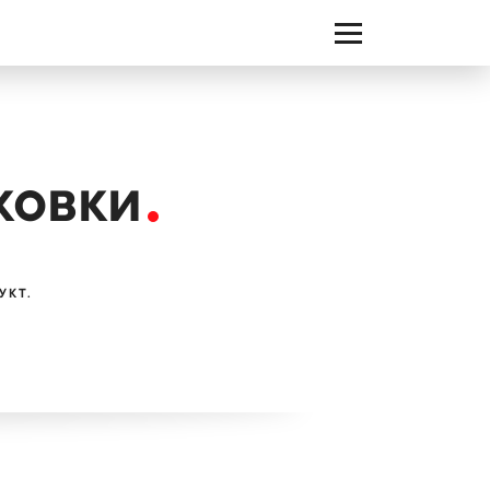
ашими послугами?
на оцінка проєкту
ковки
о клієнтів мовами:
УКТ.
RU