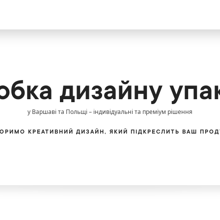
Цікавитеся н
Безкоштов
обка дизайну упа
у Варшаві та Польщі – індивідуальні та преміум рішення
Ми обслуговуєм
ОРИМО КРЕАТИВНИЙ ДИЗАЙН, ЯКИЙ ПІДКРЕСЛИТЬ ВАШ ПРОД
PL
EN
UA