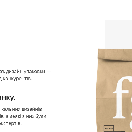
ся, дизайн упаковки —
д конкурентів.
инку.
нікальних дизайнів
, а деякі з них були
кспертів.