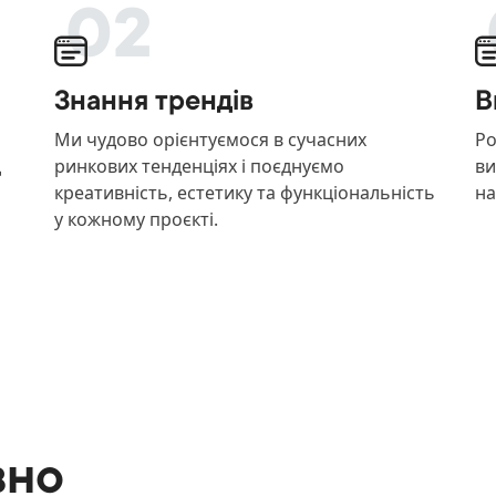
02
Знання трендів
В
Ми чудово орієнтуємося в сучасних
Ро
д
ринкових тенденціях і поєднуємо
ви
креативність, естетику та функціональність
на
у кожному проєкті.
вно