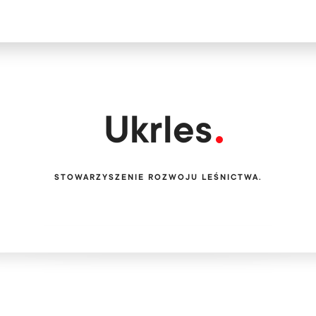
Цікавитеся н
Безкоштов
Ukrles
STOWARZYSZENIE ROZWOJU LEŚNICTWA.
Ми обслуговуєм
PL
EN
UA