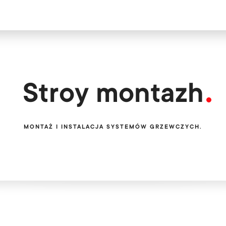
Цікавитеся н
Безкоштов
Stroy montazh
MONTAŻ I INSTALACJA SYSTEMÓW GRZEWCZYCH.
Ми обслуговуєм
PL
EN
UA