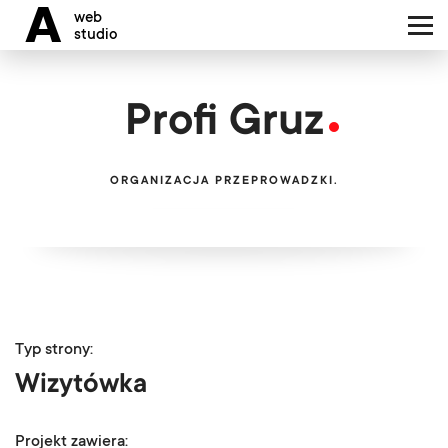
Вартість
A
web
Цікавитеся нашими
studio
послугами?
Портфоліо
Безкоштовна оцін
Profi Gruz
проєкту
Наша команда
ORGANIZACJA PRZEPROWADZKI.
Блог
Ми обслуговуємо клієнтів
Контакти
мовами:
PL
EN
UA
RU
Typ strony:
Wizytówka
Projekt zawiera: