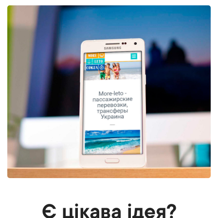
Є цікава ідея?