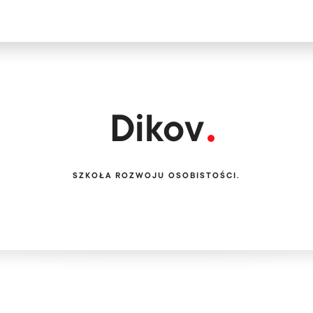
Цікавитеся н
Безкоштов
Dikov
SZKOŁA ROZWOJU OSOBISTOŚCI.
Ми обслуговуєм
PL
EN
UA