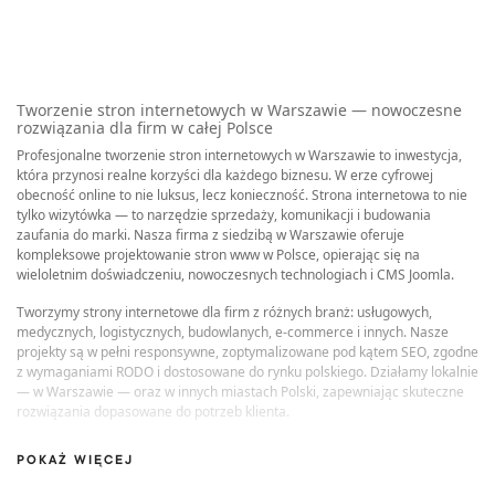
Tworzenie stron internetowych w Warszawie — nowoczesne
rozwiązania dla firm w całej Polsce
Profesjonalne tworzenie stron internetowych w Warszawie to inwestycja,
która przynosi realne korzyści dla każdego biznesu. W erze cyfrowej
obecność online to nie luksus, lecz konieczność. Strona internetowa to nie
tylko wizytówka — to narzędzie sprzedaży, komunikacji i budowania
zaufania do marki. Nasza firma z siedzibą w Warszawie oferuje
kompleksowe projektowanie stron www w Polsce, opierając się na
wieloletnim doświadczeniu, nowoczesnych technologiach i CMS Joomla.
Tworzymy strony internetowe dla firm z różnych branż: usługowych,
medycznych, logistycznych, budowlanych, e-commerce i innych. Nasze
projekty są w pełni responsywne, zoptymalizowane pod kątem SEO, zgodne
z wymaganiami RODO i dostosowane do rynku polskiego. Działamy lokalnie
— w Warszawie — oraz w innych miastach Polski, zapewniając skuteczne
rozwiązania dopasowane do potrzeb klienta.
POKAŻ WIĘCEJ