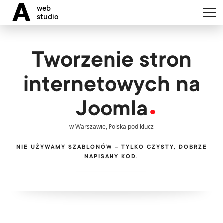
A
web
Zainteresowany naszymi
studio
usługami?
Portfolio
Bezpłatna wycena
Tworzenie stron
projektu
Zespół
internetowych na
Joomla
Blog
w Warszawie, Polska pod klucz
Oferujemy obsługę klienta w
językach:
Kontakt
NIE UŻYWAMY SZABLONÓW – TYLKO CZYSTY, DOBRZE
PL
EN
UA
RU
NAPISANY KOD.