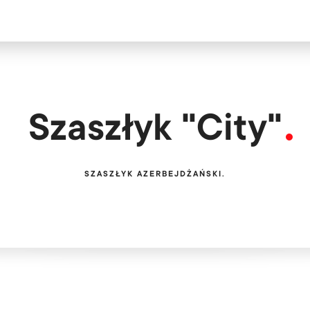
Zainteresowa
Bezpłatn
Szaszłyk "City"
SZASZŁYK AZERBEJDŻAŃSKI.
Oferujemy obsł
PL
EN
U