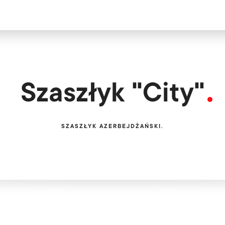
Интересуете
Бесплатн
Szaszłyk "City"
SZASZŁYK AZERBEJDŻAŃSKI.
Мы обслуживае
PL
EN
UA