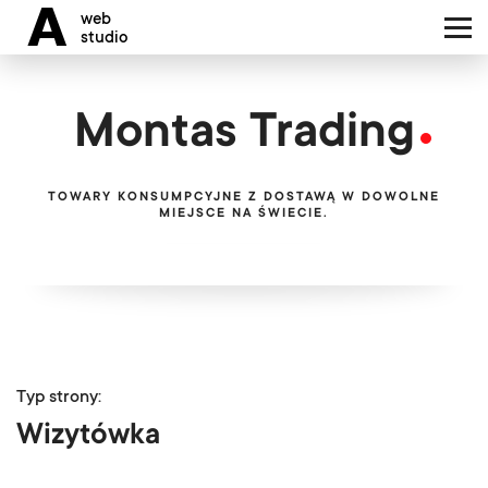
Стоимость
A
web
Интересуетесь нашими
studio
услугами?
Портфолио
Бесплатная оцен
Montas Trading
проекта
Наша команда
TOWARY KONSUMPCYJNE Z DOSTAWĄ W DOWOLNE
MIEJSCE NA ŚWIECIE.
Блог
Мы обслуживаем клиентов н
Контакты
языках:
PL
EN
UA
RU
Typ strony:
Wizytówka